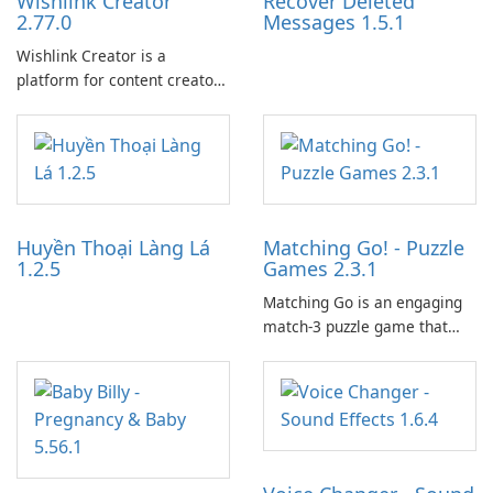
Wishlink Creator
Recover Deleted
2.77.0
Messages 1.5.1
Wishlink Creator is a
platform for content creators
designed to monetize their
work through built-in brand
partnerships and integrated
tools for content distribution
and audience engagement.
Huyền Thoại Làng Lá
Matching Go! - Puzzle
1.2.5
Games 2.3.1
Matching Go is an engaging
match-3 puzzle game that
invites players to join Chloe
and her charming corgi,
Ollie, on an adventurous
journey across diverse
landscapes.