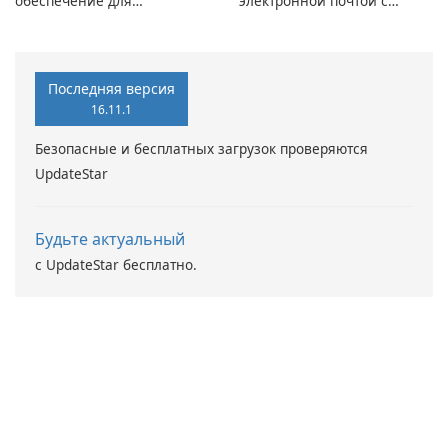
обеспечение для
электронной почтой с
виртуальных дисков
помощью Mailbird от
Maryssael.
Последняя версия
16.11.1
Безопасные и бесплатных загрузок проверяются
UpdateStar
Будьте актуальный
с UpdateStar бесплатно.