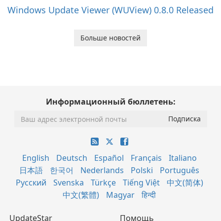
Windows Update Viewer (WUView) 0.8.0 Released
Больше новостей
Информационный бюллетень:
English
Deutsch
Español
Français
Italiano
日本語
한국어
Nederlands
Polski
Português
Русский
Svenska
Türkçe
Tiếng Việt
中文(简体)
中文(繁體)
Magyar
हिन्दी
UpdateStar
Помощь