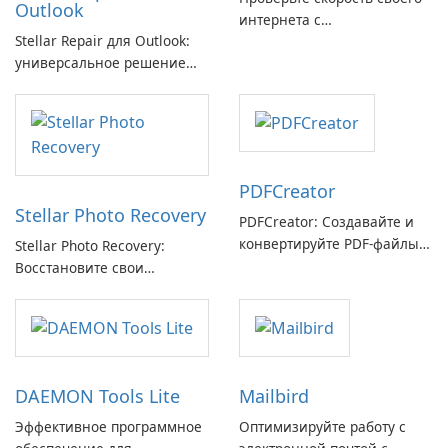
Outlook
интернета с
Stellar Repair для Outlook:
Breitbandmessung от zafaco
универсальное решение
GmbH!
для восстановления
электронной почты
PDFCreator
Stellar Photo Recovery
PDFCreator: Создавайте и
конвертируйте PDF-файлы с
Stellar Photo Recovery:
легкостью!
Восстановите свои
потерянные воспоминания
с легкостью
DAEMON Tools Lite
Mailbird
Эффективное программное
Оптимизируйте работу с