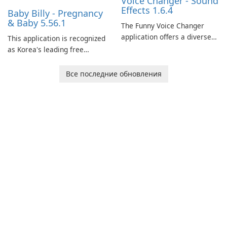
Voice Changer - Sound
Effects 1.6.4
Baby Billy - Pregnancy
& Baby 5.56.1
The Funny Voice Changer
application offers a diverse
This application is recognized
selection of over 50 sound
as Korea's leading free
and voice effects, providing
platform for pregnancy and
users with robust
baby tracking, offering
Все последние обновления
customization options for
essential healthcare tips and
voice modification.
doctor-approved articles.